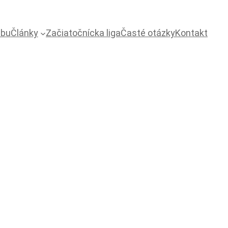
ubu
Články
Začiatočnícka liga
Časté otázky
Kontakt